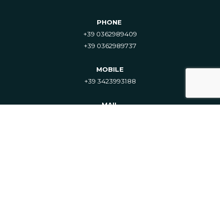
PHONE
+39 0362989409
+39 0362989737
MOBILE
+39 3423993188
MAIL
info@krabo.it
ADDRESS
Via Fontana 9, 20837
Veduggio con Colzano (MB), Italy
PRIVACY
Policy – Cookie